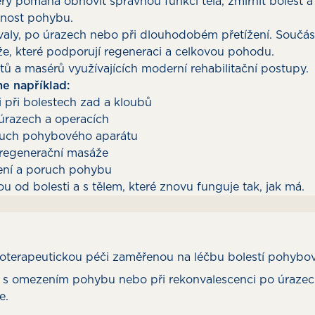
erý pomáhá obnovit správnou funkci těla, zmírnit bolest a
olnost pohybu.
valy, po úrazech nebo při dlouhodobém přetížení. Součás
že, které podporují regeneraci a celkovou pohodu.
tů a masérů využívajících moderní rehabilitační postupy.
e například:
ii při bolestech zad a kloubů
 úrazech a operacích
ruch pohybového aparátu
 regenerační masáže
žení a poruch pohybu
u od bolesti a s tělem, které znovu funguje tak, jak má.
zioterapeutickou péči zaměřenou na léčbu bolestí pohybové
s omezením pohybu nebo při rekonvalescenci po úrazech 
e.