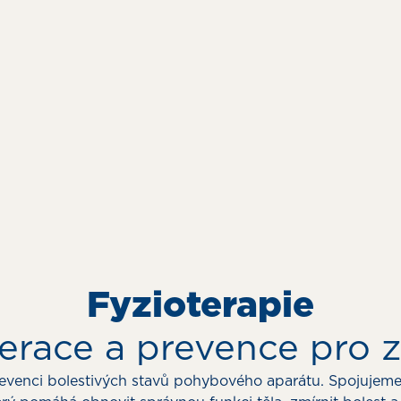
Fyzioterapie
nerace a prevence pro 
prevenci bolestivých stavů pohybového aparátu. Spojujem