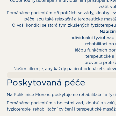
odbornou fyzioterapii s individuálním přístupem, kt
vrátit v
Pomáháme pacientům při potížích se zády, klouby i s
péče jsou také relaxační a terapeutické masá
O vaši kondici se stará tým zkušených fyzioterapeu
Nabízím
individuální fyzioterap
rehabilitaci po
léčbu funkčních po
terapeutické a
prevenci přetí
Naším cílem je, aby každý pacient odcházel s úlevo
Poskytovaná péče
Na Poliklinice Florenc poskytujeme rehabilitační a fy
Pomáháme pacientům s bolestmi zad, kloubů a svalů, 
fyzioterapie, rehabilitační cvičení i terapeutické masáž