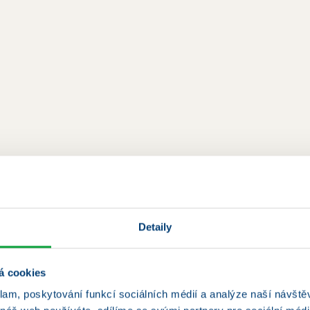
Často kladené
dotazy
Detaily
á cookies
klam, poskytování funkcí sociálních médií a analýze naší návšt