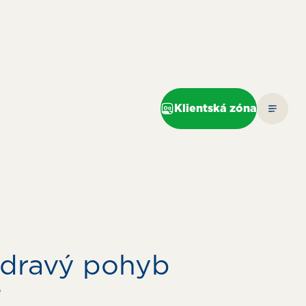
Klientská zóna
zdravý pohyb
e