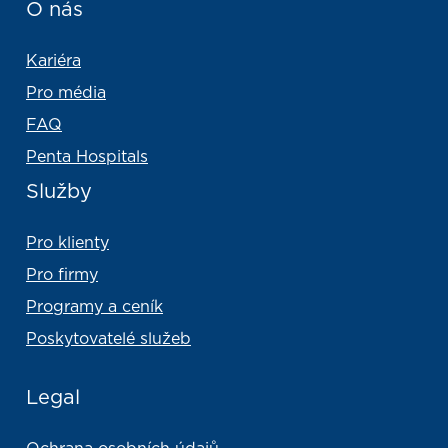
O nás
V případě, že vás lékař odešle na další vyšetř
Pokud nevyjedete z garáží v rámci stanoven
Kariéra
Pro média
FAQ
Penta Hospitals
Služby
Pro klienty
Pro firmy
Programy a ceník
Poskytovatelé služeb
Legal