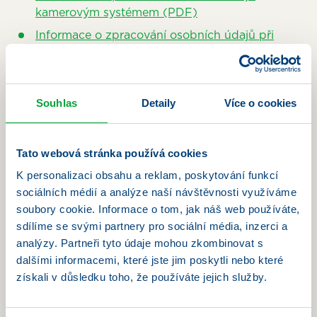
kamerovým systémem (PDF)
Informace o zpracování osobních údajů při
zasílání newsletterů a obchodních sdělení
(PDF)
Poučení o zpracování osobních údajů pro
Souhlas
Detaily
Více o cookies
oznamovatele (whistleblowing) (PDF)
Obecné informace o zpracování osobních
údajů (PDF)
Tato webová stránka používá cookies
Uplatnění práv
K personalizaci obsahu a reklam, poskytování funkcí
sociálních médií a analýze naší návštěvnosti využíváme
Žádost o uplatnění práv subjektu údajů (DOC)
soubory cookie. Informace o tom, jak náš web používáte,
Klientská zóna
sdílíme se svými partnery pro sociální média, inzerci a
analýzy. Partneři tyto údaje mohou zkombinovat s
Zásady ochrany – Klientská zóna
dalšími informacemi, které jste jim poskytli nebo které
Podmínky používání aplikace
získali v důsledku toho, že používáte jejich služby.
Marketingový souhlas