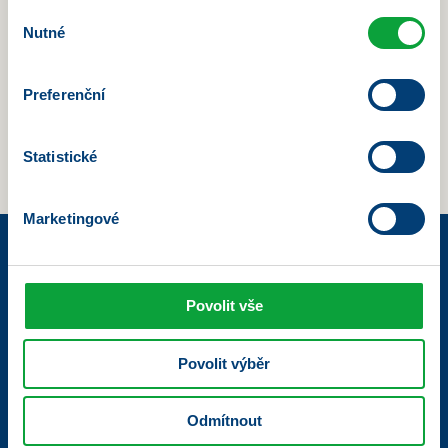
Terms and conditions of use of the Client Zone
Výběr
Application
Nutné
souhlasu
General Terms and Conditions of the Single-
Access Service to the Client Zone of Poliklinika
Preferenční
Florenc
Privacy Policy – Client Zone
Statistické
Consent to the Processing of Personal Data for
Marketing Purposes
Marketingové
Povolit vše
Křižíkova 2136/2A
186 00 Karlín
Povolit výběr
O nás
Odmítnout
Kariéra