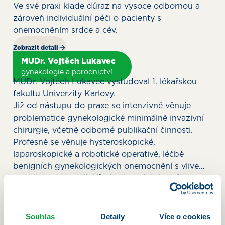
Ve své praxi klade důraz na vysoce odbornou a
zároveň individuální péči o pacienty s
onemocněním srdce a cév.
Zobrazit detail
MUDr. Vojtěch Lukavec
gynekologie a porodnictví
MUDr. Vojtěch Lukavec vystudoval 1. lékařskou
fakultu Univerzity Karlovy.
Již od nástupu do praxe se intenzivně věnuje
problematice gynekologické minimálně invazivní
chirurgie, včetně odborné publikační činnosti.
Profesně se věnuje hysteroskopické,
laparoskopické a robotické operativě, léčbě
benigních gynekologických onemocnění s vlivem
na plodnost pacientek jako jsou myomy,
Je držitelem certifikátů z odborných kurzů pro
endometrióza nebo nitroděložní srůsty.
robotickou operativu a chirurgickou léčbu
endometriózy.
Za základ své praxe považuje empatický lékařský
Souhlas
Detaily
Více o cookies