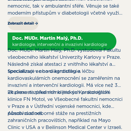
nemocnic, tak v ambulantní sféře. Věnuje se také
moderním přístupům v diabetologii včetně využití
glukózových senzorů a screeningovým metodám.
Zobrazit detail
Doc. MUDr. Martin Malý, Ph.D.
kardiologie, intervenční a invazivní kardiologie
Doc. MUDr. Martin Malý, Ph.D. vystudoval Fakultu
všeobecného lékařství Univerzity Karlovy v Praze.
Následně získal atestaci z vnitřního lékařství a
specializaci v oboru kardiologie.
Specializuje se na diagnostiku a léčbu
kardiovaskulárních onemocnění se zaměřením na
invazivní a intervenční kardiologii. Má více než 30
let praxe na předních klinických pracovištích.
Zkušenosti získal mimo jiné na Kardiologické
klinice FN Motol, ve Všeobecné fakultní nemocnici
v Praze a v Ústřední vojenské nemocnici, kde
působí dodnes.
Absolvoval odborné stáže na prestižních
zahraničních pracovištích, například na Mayo
Clinic v USA a v Beilinson Medical Center v Izraeli.