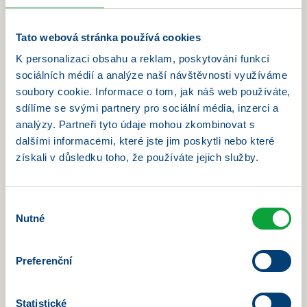
přístup, při kterém se nachází průsečík maximálně
aktuálních vědeckých poznatků a preferencí a
wellbeingu pacientek.
Tato webová stránka používá cookies
Zobrazit detail
K personalizaci obsahu a reklam, poskytování funkcí
sociálních médií a analýze naší návštěvnosti využíváme
MUDr. Renata Šimandlová
soubory cookie. Informace o tom, jak náš web používáte,
diabetologie, endokrinologie
MUDr. Renata Šimandlová vystudovala 2.
sdílíme se svými partnery pro sociální média, inzerci a
lékařskou fakultu Univerzity Karlovy v Praze, obor
analýzy. Partneři tyto údaje mohou zkombinovat s
všeobecné lékařství.
dalšími informacemi, které jste jim poskytli nebo které
Specializuje se na diabetologii a endokrinologii a
získali v důsledku toho, že používáte jejich služby.
má více než 13 let praxe v péči o pacienty s
metabolickými a hormonálními onemocněními.
Výběr
Zkušenosti získala jak na lůžkových interních
Nutné
souhlasu
odděleních, tak v ambulantním provozu, mimo
jiné také v Endokrinologickém ústavu.
Ve své praxi se věnuje komplexní péči o pacienty
Preferenční
s diabetem 1. i 2. typu, včetně pacientů léčených
inzulinovou pumpou, a také diagnostice a léčbě
Statistické
onemocnění štítné žlázy.
Jejím cílem je poskytovat kvalitní a moderní