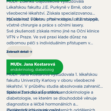
MUDr. Zdeňka Gajdošíková vystudovala
Lékařskou fakultu J.E. Purkyně v Brně, obor
všeobecné lékařství. Získala specializovanou
způsobilost v oboru oftalmologie 1. a 2. stupně.
Má více než 30letou praxi v oboru oftalmologie,
včetně chirurgie a práce s očními lasery.
Své zkušenosti získala mimo jiné na Oční klinice
VFN v Praze. Ve své praxi klade důraz na
odbornou péči s individuálním přístupem v
kontextu komplexní lékařské péče.
Zobrazit detail
MUDr. Jana Kostarová
endokrinolog, diabetolog
MUDr. Jana Kostarová vystudovala 1. lékařskou
fakultu Univerzity Karlovy v oboru všeobecné
lékařství. V průběhu studia absolvovala zahraniční
stáže v Turecku a Španělsku.
Specializaci získala v oboru endokrinologie a
diabetologie, ve kterém se dlouhodobě věnuje
diagnostice a léčbě hormonálních a
metabolických onemocnění.
Zkušenosti získala jak na interních odděleních