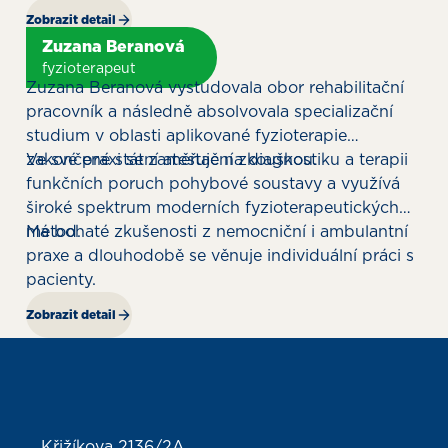
Zobrazit detail
Zuzana Beranová
fyzioterapeut
Zuzana Beranová vystudovala obor rehabilitační
pracovník a následně absolvovala specializační
studium v oblasti aplikované fyzioterapie
zakončené státní atestační zkouškou.
Ve své praxi se zaměřuje na diagnostiku a terapii
funkčních poruch pohybové soustavy a využívá
široké spektrum moderních fyzioterapeutických
metod.
Má bohaté zkušenosti z nemocniční i ambulantní
praxe a dlouhodobě se věnuje individuální práci s
pacienty.
Zobrazit detail
Křižíkova 2136/2A