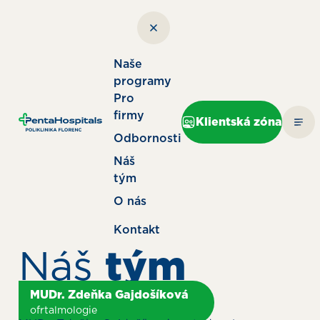
Naše
programy
Pro
firmy
Klientská zóna
Odbornosti
Náš
tým
O nás
Kontakt
Náš
tým
MUDr. Zdeňka Gajdošíková
ofrtalmologie